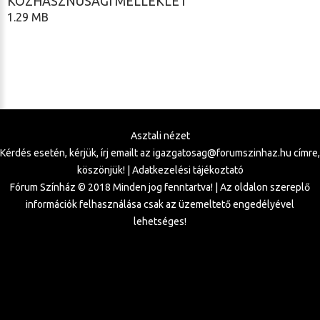
KÖZHASZNÚSÁGI MELLÉKLET
1.29 MB
Asztali nézet
Kérdés esetén, kérjük, írj emailt az
igazgatosag@forumszinhaz.hu
címre,
köszönjük! |
Adatkezelési tájékoztató
Fórum Színház © 2018 Minden jog fenntartva! | Az oldalon szereplő
információk felhasználása csak az üzemeltető engedélyével
lehetséges!