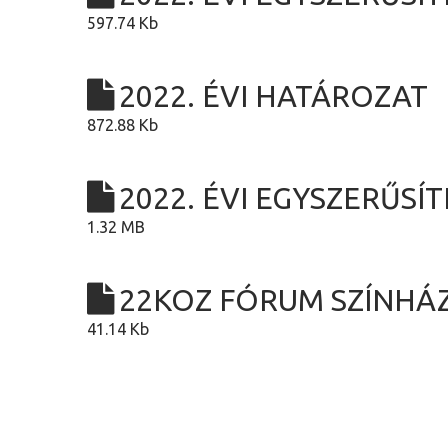
597.74 Kb
2022. ÉVI HATÁROZAT
872.88 Kb
2022. ÉVI EGYSZERŰS
1.32 MB
22KOZ FÓRUM SZÍNHÁ
41.14 Kb