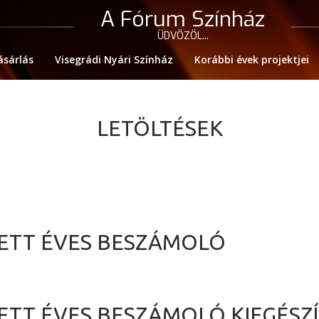
A Fórum Színház
ÜDVÖZÖL...
ásárlás
Visegrádi Nyári Színház
Korábbi évek projektjei
LETÖLTÉSEK
ÍTETT ÉVES BESZÁMOLÓ
ÍTETT ÉVES BESZÁMOLÓ KIEGÉSZ